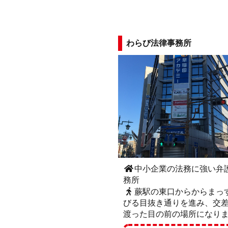
わらび法律事務所
中小企業の法務に強い弁
務所
蕨駅の東口からからまっ
びる目抜き通りを進み、交
渡った目の前の場所になり