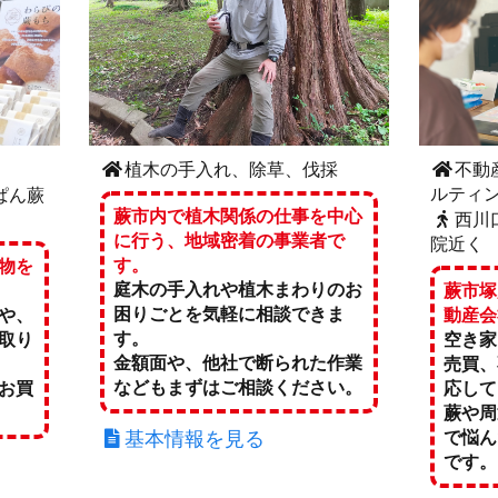
植木の手入れ、除草、伐採
不動
ルティ
ぱん蕨
蕨市内で植木関係の仕事を中心
西川
に行う、地域密着の事業者で
院近く
す。
物を
庭木の手入れや植木まわりのお
蕨市塚
困りごとを気軽に相談できま
や、
動産会
す。
取り
空き家
金額面や、他社で断られた作業
売買、
などもまずはご相談ください。
お買
応して
蕨や周
基本情報を見る
で悩ん
です。