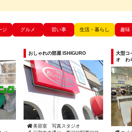
ージ
グルメ
習い事
生活・暮らし
趣味
おしゃれの部屋 ISHIGURO
大型コ
オ わ
美容室 写真スタジオ