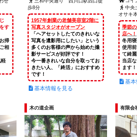
コイ
わせ
三和中央通り 西川口駅西口徒
歩8分
中央
オサキ
じ
1957年創業の老舗美容室2階に
をす
写真スタジオがオープン
季節の
「ヘアセットしたてのきれいな
店へ！
お掃
写真を遺影用にしたい」という
冬用寝
ご相
多くのお客様の声から始めた撮
使用
影サービスが好評です！
て綺麗
気軽
今一番きれいな自分を取ってお
当店な
きたい人、「終活」におすすめ
ます！
です！
基本
基本情報を見る
木の道企画
有限会