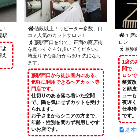
ん！
値段以上！リピーター多数、口
コミ人気のカットサロン！
１席
園駅
ロン
蕨駅西口を出て、正面の商店街
”よ
を真っすぐ４分歩いてください。
蕨駅
迎え
埼玉りそな銀行から30ｍ先になり
1席の
ます。
間で、
蕨駅西口から徒歩圏内にある、
ロンで
気軽に利用できるヘアカット専
髪質改
門店です。
と頭皮
仕切りのある落ち着いた空間
ューも
で、隣を気にせずカットを受け
夜遅く
られます。
仕事帰
お子さまからシニアの方まで、
です。
年齢・性別を問わず利用しやす
いお店です。
基本