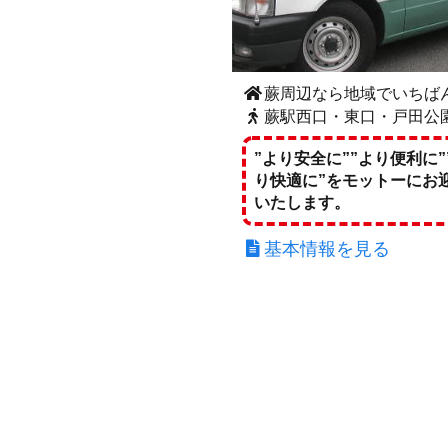
蕨周辺なら地域でいちば
蕨駅西口・東口・戸田公
”より安全に””より便利に”
り快適に”をモットーにお
いたします。
基本情報を見る