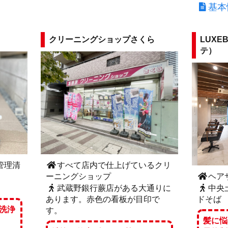
基本
クリーニングショップさくら
LUXE
テ）
管理清
すべて店内で仕上げているクリ
ーニングショップ
ヘア
武蔵野銀行蕨店がある大通りに
中央
あります。赤色の看板が目印で
ドそば
洗浄
す。
髪に悩