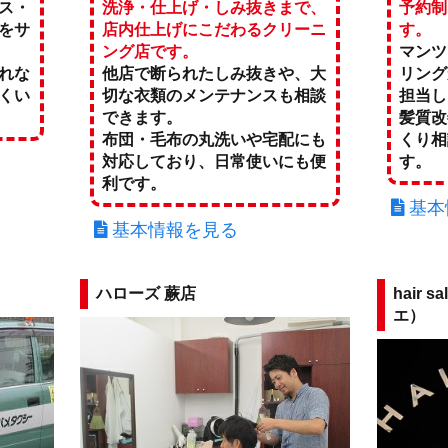
ス・
洗浄・仕上げ・しみ抜きまで、
予約制
をサ
店内仕上げにこだわるクリーニ
す。
ング店です。
マンツ
れな
他店で断られたしみ抜きや、大
リング
くい
切な衣類のメンテナンスも相談
担当し
できます。
髪質改
布団・毛布の丸洗いや宅配にも
くり相
対応しており、日常使いにも便
す。
利です。
基本
基本情報を見る
ハローズ 蕨店
hair 
エ）