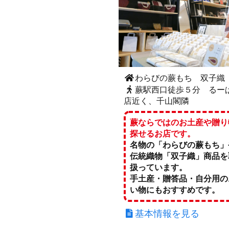
わらびの蕨もち 双子織
蕨駅西口徒歩５分 るー
店近く、千山閣隣
蕨ならではのお土産や贈り
探せるお店です。
名物の「わらびの蕨もち」
伝統織物「双子織」商品を
扱っています。
手土産・贈答品・自分用の
い物にもおすすめです。
基本情報を見る